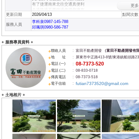
有了捷運南來北往交通真便利
更
走過路過不要錯過值得您擁有
更新日期
2026/04/13
點閱次數
☆您的信任將是我最大的鼓勵☆
★只要您出價,幫您談個甜甜價★
李科泉0987-145-788
服務人員
來電請告知物件編號以便幫您查詢~謝謝！
邱珮琪0980-586-787
+ 服務專員資料 +
聯絡人員
:
富田不動產開發
（富田不動產開發有
地 址
:
屏東市中正路413-8號/東港鎮船頭路23
08-7373-520
電話 (一)
:
電話 (二)
:
08-833-0718
傳真電話
:
08-7373-518
futian7373520@gmail.com
電子信箱
:
+ 土地相片 +