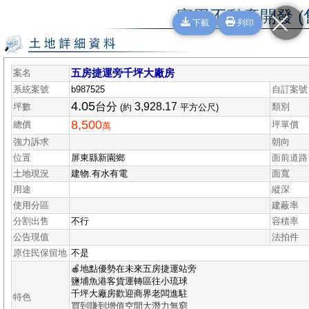
富田不動產開發 (
下載
列印
五房捷運旁千坪大廠房
案名
系統案號
b987525
自訂案號
4.05
台分
3,928.17
坪數
類別
(約
平方公尺)
8,500
總價
坪單價
萬
強力訴求
朝向
位置
屏東縣新園鄉
面前道路
土地現況
建物.有水有電
面寬
用途
縱深
使用分區
建蔽率
分割出售
不行
容積率
公告現值
法拍件
原住民保留地
不是
🍎地點優勢在未來五房捷運站旁
鹽埔魚港客貨運轉區往小琉球
千坪大廠房歡迎商界老闆進駐
特色
買到賺到增值空間大潛力無窮